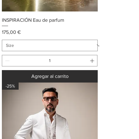
INSPIRACIÓN Eau de parfum
Precio
175,00 €
Agregar al carrito
-25%