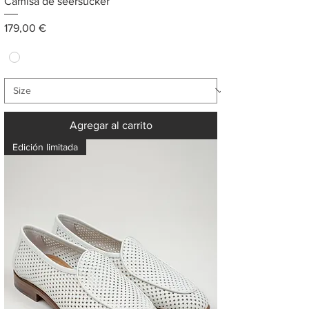
Camisa de seersucker
Precio
179,00 €
Agregar al carrito
Edición limitada