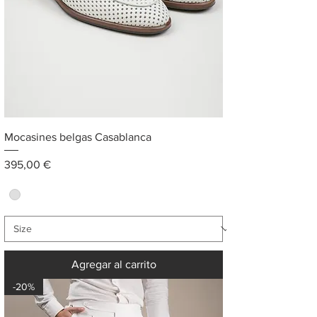
Mocasines belgas Casablanca
Precio
395,00 €
Agregar al carrito
-20%