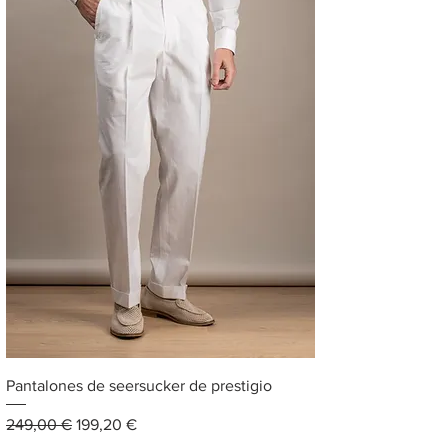
Pantalones de seersucker de prestigio
Precio
Precio de oferta
249,00 €
199,20 €