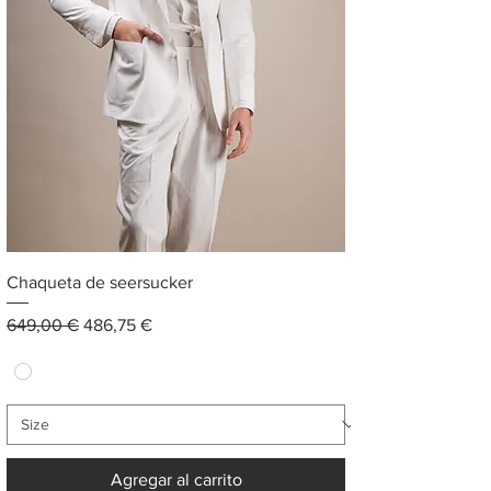
Chaqueta de seersucker
Precio
Precio de oferta
649,00 €
486,75 €
Agregar al carrito