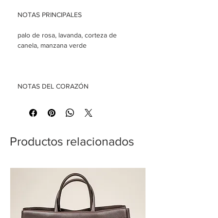
NOTAS PRINCIPALES
palo de rosa, lavanda, corteza de
canela, manzana verde
NOTAS DEL CORAZÓN
Rosa damascena, madera de cedro,
lirio de los valles
Productos relacionados
NOTAS BÁSICAS
oud, sándalo, vainilla, ámbar, almizcle
INSPIRATION nace del encuentro