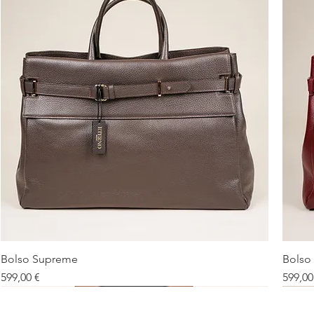
Bolso Supreme
Bolso
Vista rápida
Precio
Precio
599,00 €
599,00
Debe tener
Nuevo
De