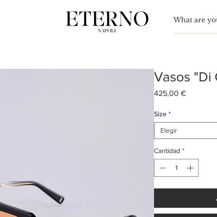
Para
nn Simón
Vasos "Di 
Precio
425,00 €
Size
*
Elegir
Cantidad
*