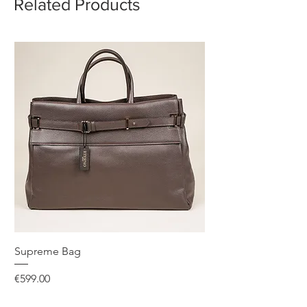
Related Products
Supreme Bag
Price
€599.00