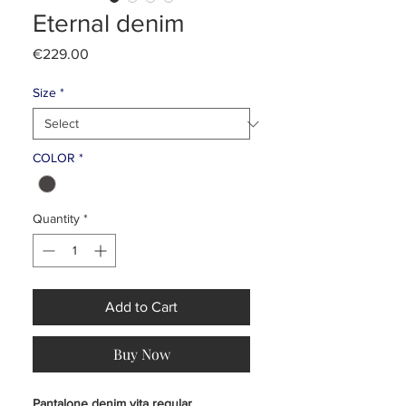
Eternal denim
Price
€229.00
Size
*
COLOR
*
Quantity
*
Add to Cart
Buy Now
Pantalone denim vita regular