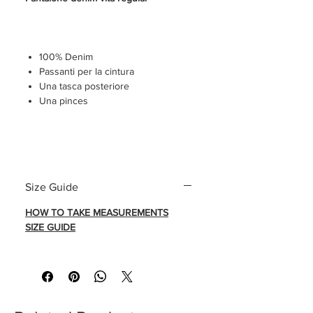
100% Denim
Passanti per la cintura
Una tasca posteriore
Una pinces
COME PRENDERE LE MISURE
Size Guide
HOW TO TAKE MEASUREMENTS
SIZE GUIDE
SIZE GUIDE
Pantalone veduto senza pieghe
sartoriali