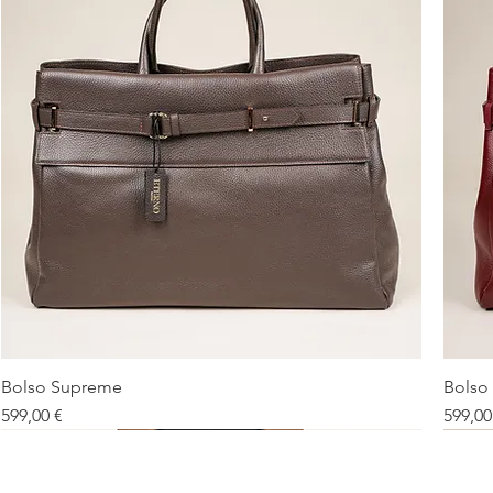
Bolso Supreme
Bolso
Vista rápida
Precio
Precio
599,00 €
599,00
Debe tener
Nuevo
De