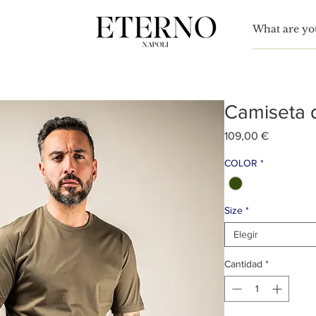
Para
nn Simón
Camiseta 
Precio
109,00 €
COLOR
*
Size
*
Elegir
Cantidad
*