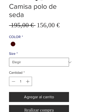
Camisa polo de
seda
Precio
 195,00 € 
156,00 €
Precio
de
oferta
COLOR
*
Size
*
Cantidad
*
Agregar al carrito
Realizar compra