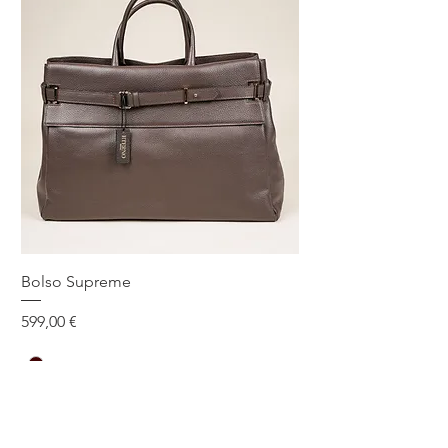
Bolso Supreme
Precio
599,00 €
Talla única