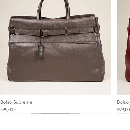
Bolso Supreme
Bolso
Vista rápida
Precio
Precio
599,00 €
599,00
Debe tener
Nuevo
De