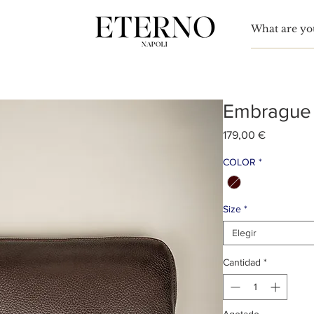
Para
nn Simón
Embrague 
Precio
179,00 €
COLOR
*
Size
*
Elegir
Cantidad
*