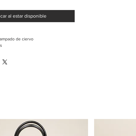
icar al estar disponible
tampado de ciervo
os