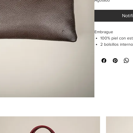
Agotado
Notif
Embrague
100% piel con es
2 bolsillos intern