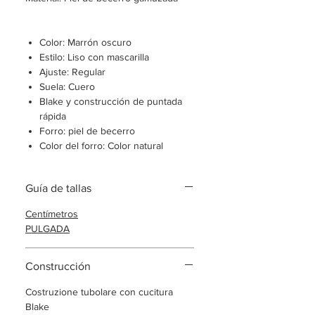
Color: Marrón oscuro
Estilo: Liso con mascarilla
Ajuste: Regular
Suela: Cuero
Blake y construcción de puntada
rápida
Forro: piel de becerro
Color del forro: Color natural
Tacón: Cuero
Hecho en Nápoles
Guía de tallas
Centímetros
PULGADA
Construcción
Costruzione tubolare con cucitura
Blake