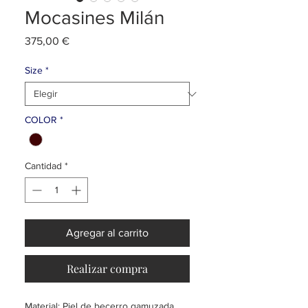
Mocasines Milán
Precio
375,00 €
Size
*
COLOR
*
Cantidad
*
Agregar al carrito
Realizar compra
Material: Piel de becerro gamuzada