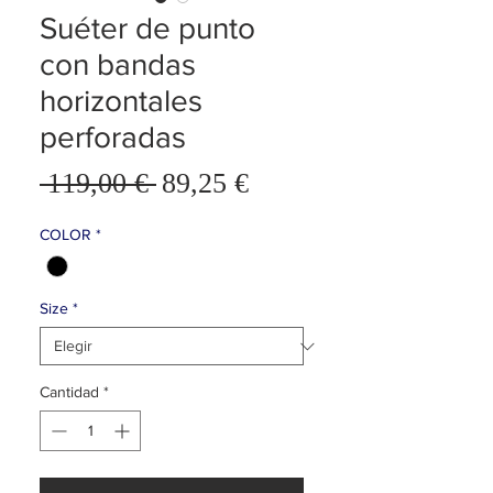
Suéter de punto
con bandas
horizontales
perforadas
Precio
 119,00 € 
89,25 €
Precio
de
oferta
COLOR
*
Size
*
Cantidad
*