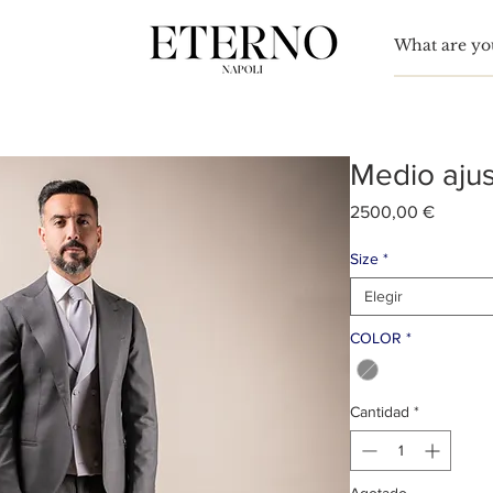
Para
nn Simón
Medio aju
Precio
2500,00 €
Size
*
Elegir
COLOR
*
Cantidad
*