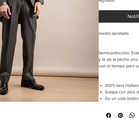
Agotado
Notif
medio apretado
Semiconfección: Esta
y le da al pecho una
con el tiempo para u
100% lana Hollan
Solapa con pico 
De un solo botón,
Una abertura tras
Forrado
Botones de nácar
Bolsillo ribeteado
Hombro napolita