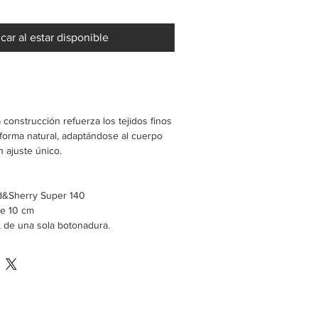
icar al estar disponible
 construcción refuerza los tejidos finos
 forma natural, adaptándose al cuerpo
n ajuste único.
d&Sherry Super 140
de 10 cm
 de una sola botonadura.
era
no