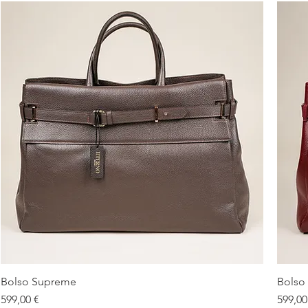
Bolso Supreme
Bolso
Vista rápida
Precio
Precio
599,00 €
599,00