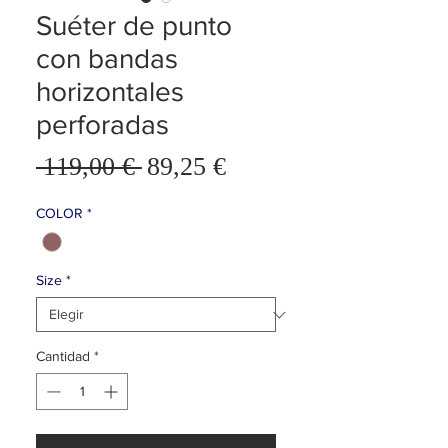
Suéter de punto
con bandas
horizontales
perforadas
Precio
 119,00 € 
89,25 €
Precio
de
oferta
COLOR
*
Size
*
Cantidad
*