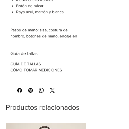
Botón de nácar
Raya azul, marrón y blanca
Pasos de mano: sisa, costura de
hombro, botones de mano, encaje en
la parte inferior
Guía de tallas
Camisa hecha a pedido
GUÍA DE TALLAS
Envío en 8-10 días laborables.
CÓMO TOMAR MEDICIONES
GUÍA DE TALLAS
Productos relacionados