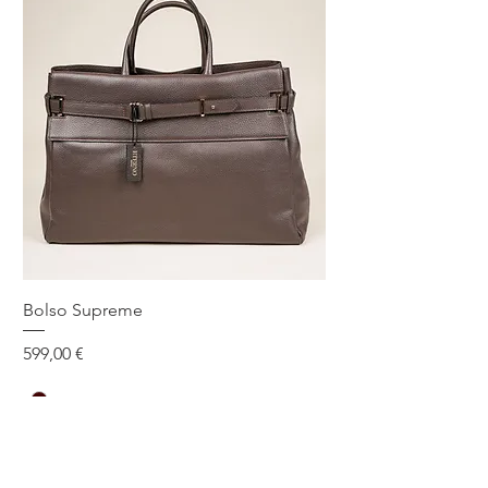
Bolso Supreme
Precio
599,00 €
Talla única