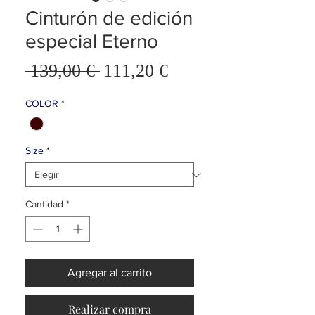
Cinturón de edición
especial Eterno
Precio
 139,00 € 
111,20 €
Precio
de
oferta
COLOR
*
Size
*
Cantidad
*
Agregar al carrito
Realizar compra