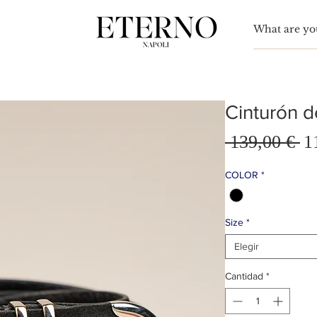
Para
nn Simón
Cinturón 
 139,00 € 
1
Pre
COLOR
*
Size
*
Elegir
Cantidad
*