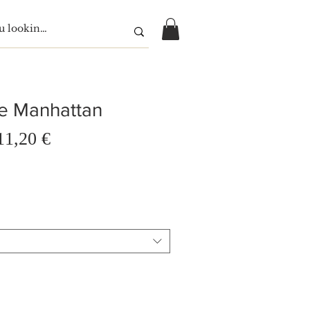
de Manhattan
Precio
11,20 €
cio
de
oferta