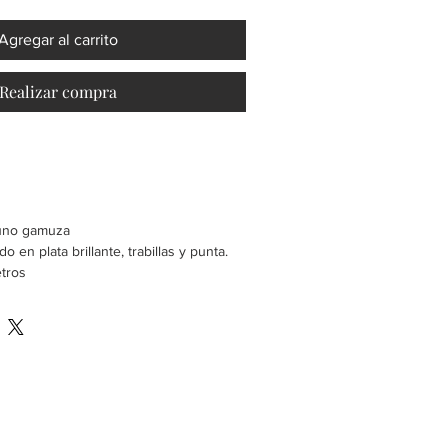
Agregar al carrito
Realizar compra
cuno gamuza
o en plata brillante, trabillas y punta.
etros