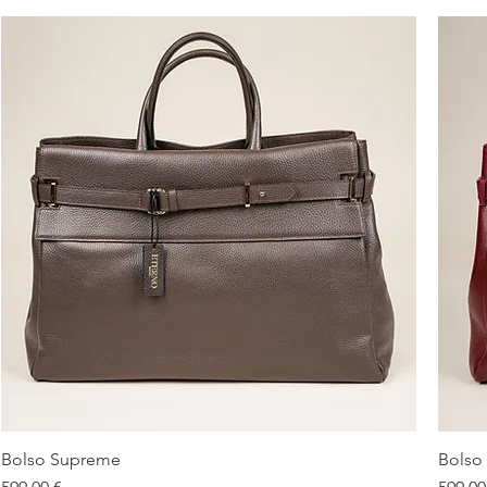
Bolso Supreme
Bolso
Vista rápida
Precio
Precio