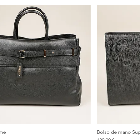
eme
Bolso de mano Sup
Vista rápida
Precio