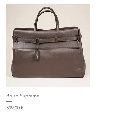
Bolso Supreme
Precio
599,00 €
Talla única