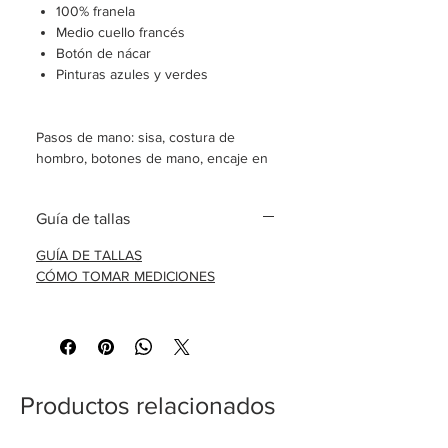
100% franela
Medio cuello francés
Botón de nácar
Pinturas azules y verdes
Pasos de mano: sisa, costura de
hombro, botones de mano, encaje en
la parte inferior
Guía de tallas
Camisa hecha a pedido
GUÍA DE TALLAS
Envío en 8-10 días laborables.
CÓMO TOMAR MEDICIONES
GUÍA DE TALLAS
Productos relacionados