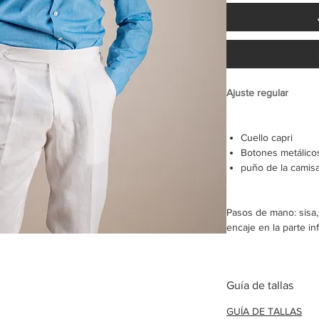
Ajuste regular
Cuello capri
Botones metálicos
puño de la camis
Pasos de mano: sisa
encaje en la parte inf
Camisa hecha a ped
Guía de tallas
Envío en 8-10 días la
GUÍA DE TALLAS
GUÍA DE TALLAS