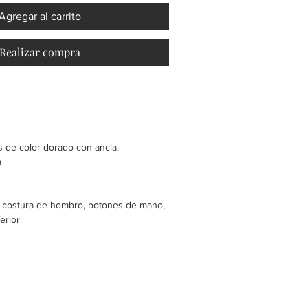
Agregar al carrito
Realizar compra
 de color dorado con ancla.
a
, costura de hombro, botones de mano,
erior
ido
borables.