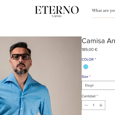
Para
nn Simón
Camisa An
Precio
189,00 €
COLOR
*
Size
*
Elegir
Cantidad
*