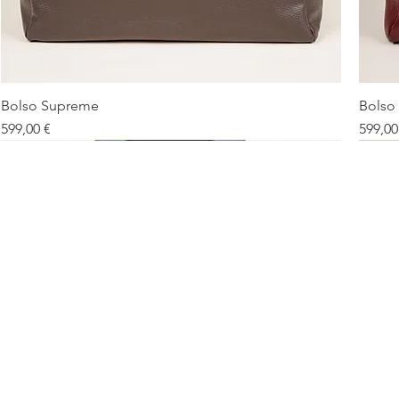
Bolso Supreme
Bolso
Vista rápida
Precio
Precio
599,00 €
599,00
Debe tener
Nuevo
De