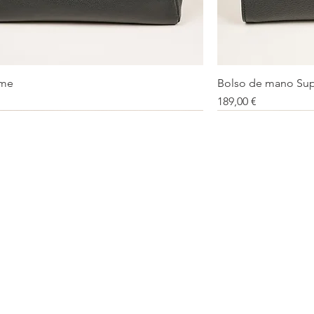
eme
Bolso de mano Sup
Vista rápida
Precio
189,00 €
mitada
r
Debe tener
Debe tener
Debe tener