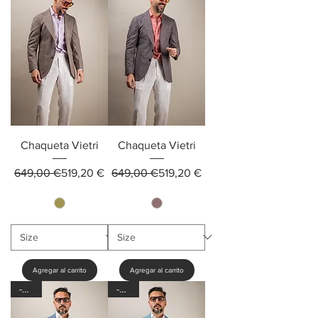
Chaqueta Vietri
Chaqueta Vietri
Precio
Precio de oferta
Precio
Precio de oferta
649,00 €
519,20 €
649,00 €
519,20 €
Agregar al carrito
Agregar al carrito
-20%
-30%