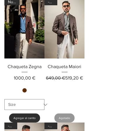
Nuevo
-20%
Chaqueta Zegna
Chaqueta Maiori
Precio
Precio
Precio de oferta
1000,00 €
649,00 €
519,20 €
Agregar al carrito
Agotado
-20%
-20%