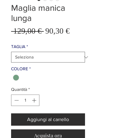
Maglia manica
lunga
Prezzo
 129,00 € 
90,30 €
Prezzo
scontato
regolare
TAGLIA
*
COLORE
*
Quantità
*
Aggiungi al carrello
Acquista ora