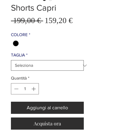
Shorts Capri
Prezzo
 199,00 € 
159,20 €
Prezzo
scontato
regolare
COLORE
*
TAGLIA
*
Quantità
*
Aggiungi al carrello
Acquista ora