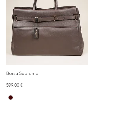
Borsa Supreme
Prezzo
599,00 €
One Size
Aggiungi al carrello