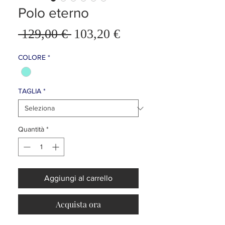
Polo eterno
Prezzo
 129,00 € 
103,20 €
Prezzo
scontato
regolare
COLORE
*
TAGLIA
*
Quantità
*
Aggiungi al carrello
Acquista ora