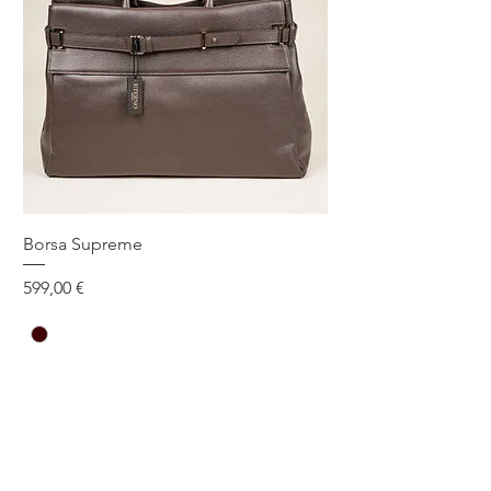
Borsa Supreme
Prezzo
599,00 €
One Size
Aggiungi al carrello