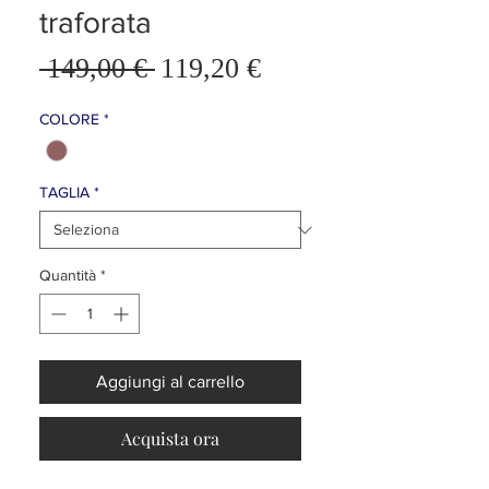
traforata
Prezzo
 149,00 € 
119,20 €
Prezzo
scontato
regolare
COLORE
*
TAGLIA
*
Quantità
*
Aggiungi al carrello
Acquista ora