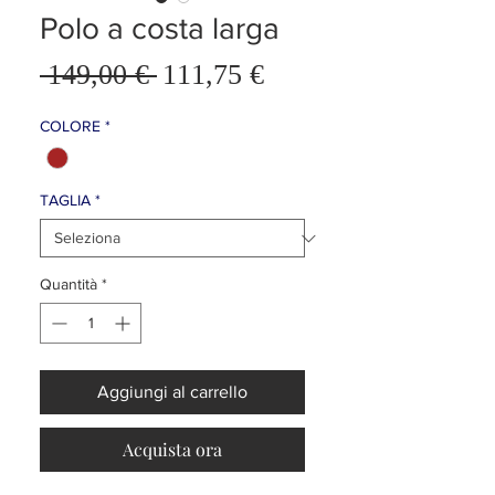
Polo a costa larga
Prezzo
 149,00 € 
111,75 €
Prezzo
scontato
regolare
COLORE
*
TAGLIA
*
Quantità
*
Aggiungi al carrello
Acquista ora