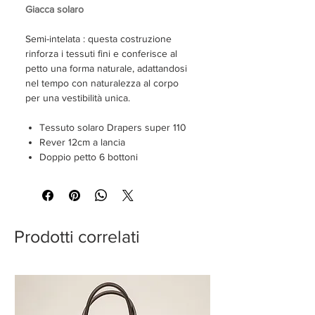
Giacca solaro
Semi-intelata : questa costruzione
rinforza i tessuti fini e conferisce al
petto una forma naturale, adattandosi
nel tempo con naturalezza al corpo
per una vestibilità unica.
Tessuto solaro Drapers super 110
Rever 12cm a lancia
Doppio petto 6 bottoni
Bottone in madreperla
Tasca a filo
Spalla napoletana
2 spacchi
Foderata
Prodotti correlati
Solaro Classico
SIZE GUIDE