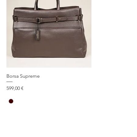
Borsa Supreme
Prezzo
599,00 €
One Size
Aggiungi al carrello