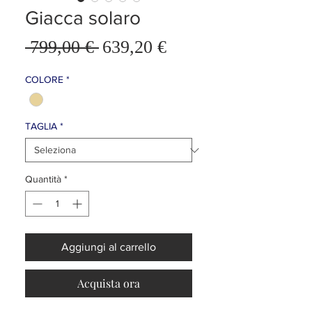
Giacca solaro
Prezzo
 799,00 € 
639,20 €
Prezzo
scontato
regolare
COLORE
*
TAGLIA
*
Quantità
*
Aggiungi al carrello
Acquista ora