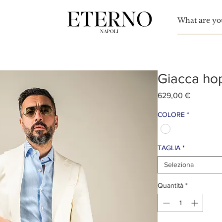
A
nn Simon
Giacca ho
Prezzo
629,00 €
COLORE
*
TAGLIA
*
Seleziona
Quantità
*