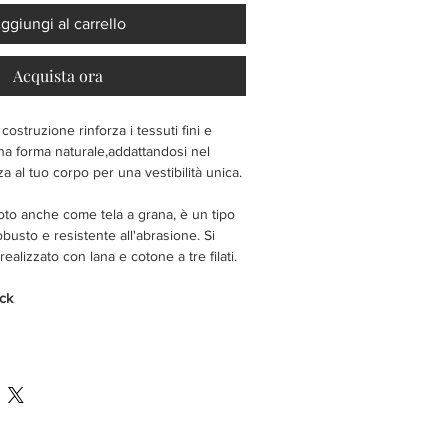
ggiungi al carrello
Acquista ora
costruzione rinforza i tessuti fini e
na forma naturale,addattandosi nel
 al tuo corpo per una vestibilità unica.
to anche come tela a grana, è un tipo
obusto e resistente all'abrasione. Si
realizzato con lana e cotone a tre filati.
ck
oni in madreperla Avorio
steriore