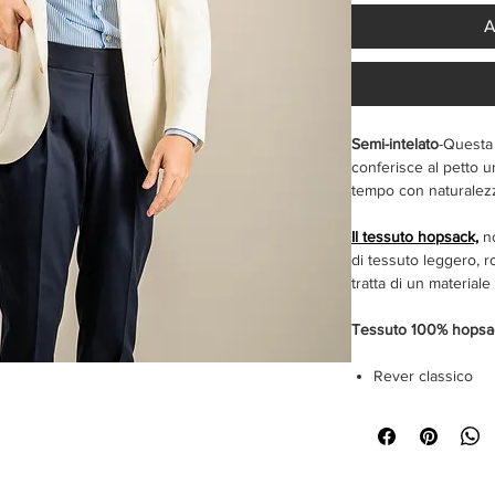
A
Semi-intelato
-Questa 
conferisce al petto u
tempo con naturalezza
Il tessuto hopsack,
no
di tessuto leggero, r
tratta di un materiale 
Tessuto 100% hopsa
Rever classico
Monopetto 2 bott
Tasche a toppa
Spalla napoletana
Doppio spacco po
Sfoderata