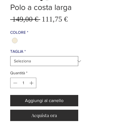
Polo a costa larga
Prezzo
 149,00 € 
111,75 €
Prezzo
scontato
regolare
COLORE
*
TAGLIA
*
Quantità
*
Aggiungi al carrello
Acquista ora