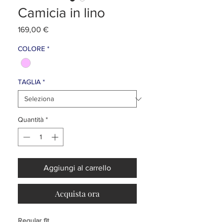
Camicia in lino
Prezzo
169,00 €
COLORE
*
TAGLIA
*
Quantità
*
Aggiungi al carrello
Acquista ora
Regular fit