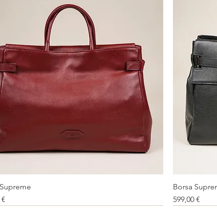
 Supreme
Borsa Supr
Vista rapida
o
Prezzo
 €
599,00 €