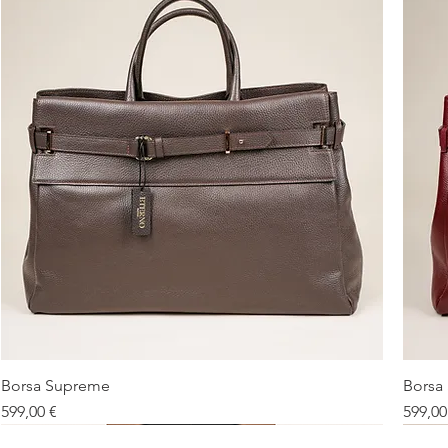
Borsa Supreme
Borsa
Vista rapida
Prezzo
Prezz
599,00 €
599,00