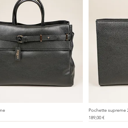
eme
Pochette supreme 
Vista rapida
Prezzo
189,00 €