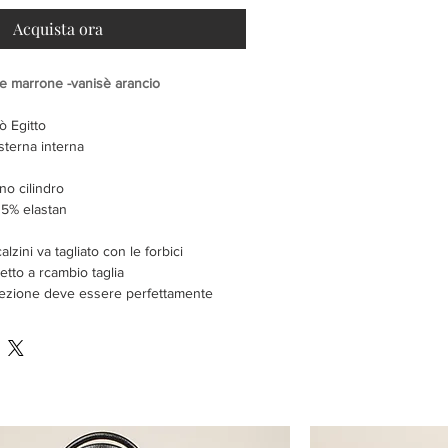
Acquista ora
se marrone -vanisè arancio
ò Egitto
esterna interna
o cilindro
 5% elastan
calzini va tagliato con le forbici
etto a rcambio taglia
nfezione deve essere perfettamente