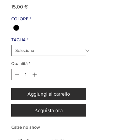
Prezzo
15,00 €
COLORE
*
TAGLIA
*
Quantità
*
Aggiungi al carrello
Acquista ora
Calze no show