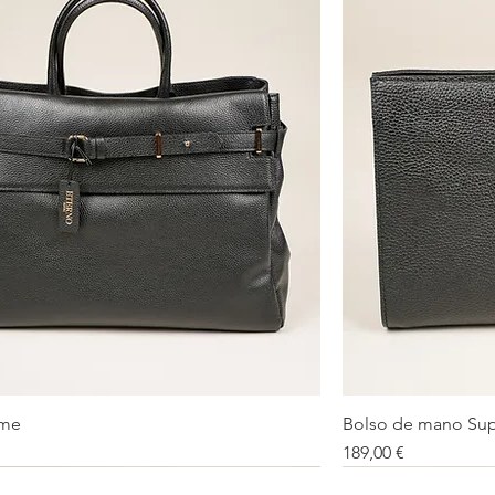
eme
Bolso de mano Sup
Vista rápida
Precio
189,00 €