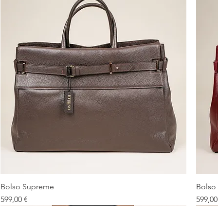
Bolso Supreme
Bolso
Vista rápida
Precio
Precio
599,00 €
599,00