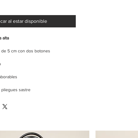
icar al estar disponible
 alta
e de 5 cm con dos botones
o
laborables
 pliegues sastre