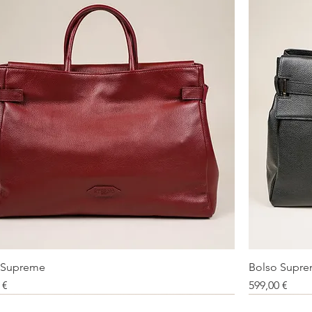
 Supreme
Bolso Supr
Vista rápida
Precio
 €
599,00 €